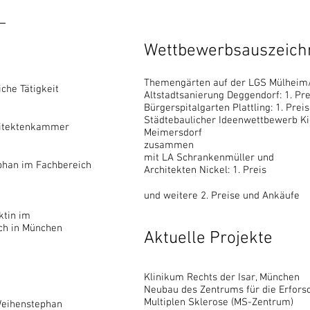
Wettbewerbsauszeic
Themengärten auf der LGS Mülheim/
che Tätigkeit
Altstadtsanierung Deggendorf: 1. Pre
Bürgerspitalgarten Plattling: 1. Preis
Städtebaulicher Ideenwettbewerb Ki
chitektenkammer
Meimersdorf
zusammen
mit LA Schrankenmüller und
phan im Fachbereich
Architekten Nickel: 1. Preis
und weitere 2. Preise und Ankäufe
ktin im
ch in München
Aktuelle Projekte
Klinikum Rechts der Isar, München
Neubau des Zentrums für die Erfors
Multiplen Sklerose (MS-Zentrum)
Weihenstephan