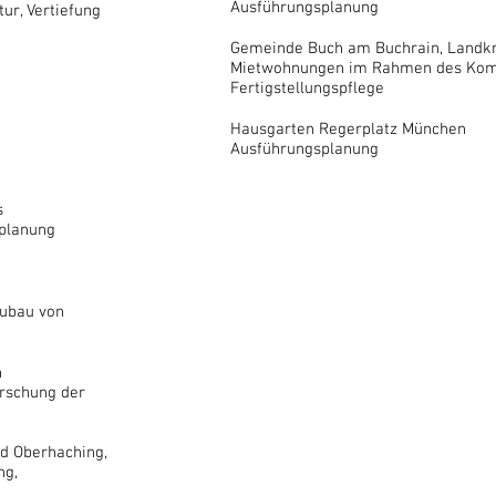
Ausführungsplanung
ur, Vertiefung
Gemeinde Buch am Buchrain, Landkr
Mietwohnungen im Rahmen des K
Fertigstellungspflege
Hausgarten Regerplatz München
Ausführungsplanung
s
eplanung
eubau von
n
orschung der
ld Oberhaching,
ng,