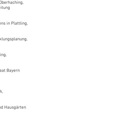
 Oberhaching,
eitung
s in Plattling,
klungsplanung,
ing,
taat Bayern
h,
nd Hausgärten