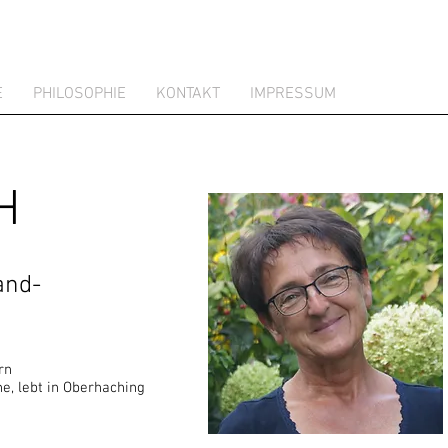
E
PHILOSOPHIE
KONTAKT
IMPRESSUM
H
and-
rn
e, lebt in Oberhaching