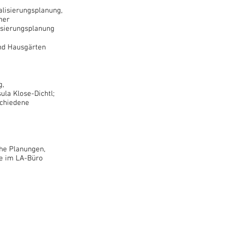
alisierungsplanung,
ner
lisierungsplanung
nd Hausgärten
g,
la Klose-Dichtl;
schiedene
che Planungen,
e im LA-Büro