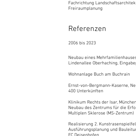
Fachrichtung Landschaftsarchitekt
Freiraumplanung
Referenzen
2006 bis 20
23
Neubau eines Mehrfamilienhause
Lindenallee Oberhaching, Eingab
Wohnanlage Buch am Buchrain
Ernst-von-Bergmann-Kaserne, N
400 Unterkünften
Klinikum Rechts der Isar, Münche
Neubau des Zentrums für die Erf
Multiplen Sklerose (MS-Zentrum)
Realisierung 2. Kunstrasenspielfe
Ausführungsplanung und Bauleitu
FC Deisenhofen