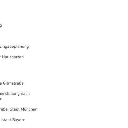
g
 Eingabeplanung
r Hausgarten
e Gilmstraße
erstellung nach
en
raße, Stadt München
istaat Bayern