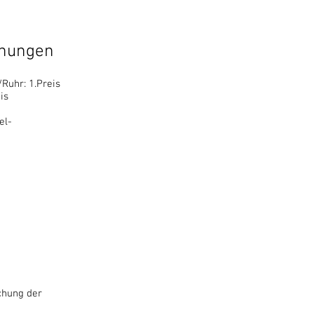
hnungen
Ruhr: 1.Preis
is
el-
chung der