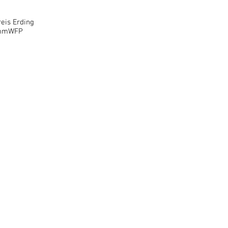
eis Erding
ommWFP